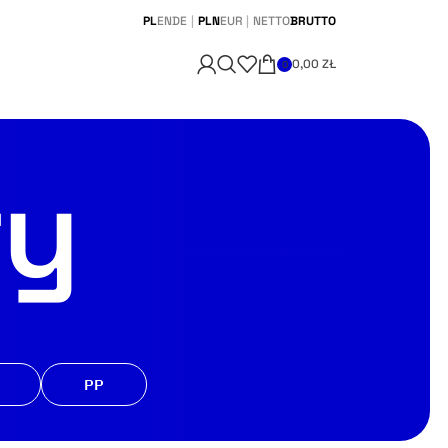
PL
EN
DE
|
PLN
EUR
|
NETTO
BRUTTO
0,00
ZŁ
0
ty
PP