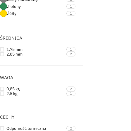
Zielony
1
Żółty
1
ŚREDNICA
1,75 mm
1
2,85 mm
2
WAGA
0,85 kg
2
2,5 kg
1
CECHY
Odporność termiczna
2