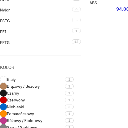
ABS
94,0
6
Nylon
5
PCTG
1
PEI
12
PETG
16
PLA
3
PP
KOLOR
1
PVB
Biały
1
1
Support
Brązowy / Beżowy
1
Czarny
1
0
Uncategorized
Czerwony
1
Niebieski
2
Pomarańczowy
1
Różowy / Fioletowy
1
Szary / Grafitowy
1