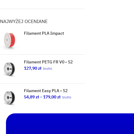
NAJWYŻEJ OCENIANE
Filament PLA Impact
Filament PETG FR V0 - S2
127,90
zł
brutto
Filament Easy PLA - S2
54,89
zł
–
179,00
zł
brutto