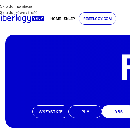
Skip do nawigacja
Skip do główny treść
HOME
SKLEP
FIBERLOGY.COM
WSZYSTKIE
PLA
ABS